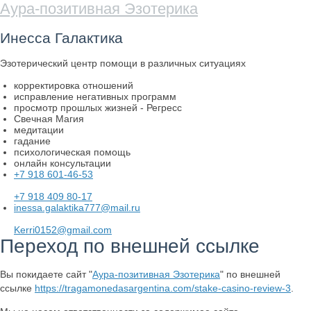
Аура-позитивная Эзотерика
Инесса Галактика
Эзотерический центр помощи в различных ситуациях
корректировка отношений
исправление негативных программ
просмотр прошлых жизней - Регресс
Свечная Магия
медитации
гадание
психологическая помощь
онлайн консультации
+7 918 601-46-53
+7 918 409 80-17
inessa.galaktika777@mail.ru
Kerri0152@gmail.com
Переход по внешней ссылке
Вы покидаете сайт "
Аура-позитивная Эзотерика
" по внешней
ссылке
https://tragamonedasargentina.com/stake-casino-review-3
.