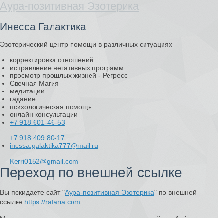
Аура-позитивная Эзотерика
Инесса Галактика
Эзотерический центр помощи в различных ситуациях
корректировка отношений
исправление негативных программ
просмотр прошлых жизней - Регресс
Свечная Магия
медитации
гадание
психологическая помощь
онлайн консультации
+7 918 601-46-53
+7 918 409 80-17
inessa.galaktika777@mail.ru
Kerri0152@gmail.com
Переход по внешней ссылке
Вы покидаете сайт "
Аура-позитивная Эзотерика
" по внешней
ссылке
https://rafaria.com
.