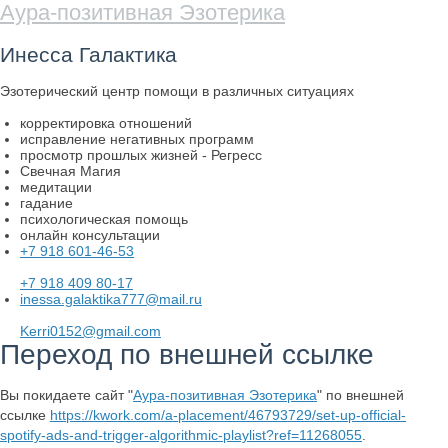
Аура-позитивная Эзотерика
Инесса Галактика
Эзотерический центр помощи в различных ситуациях
корректировка отношений
исправление негативных программ
просмотр прошлых жизней - Регресс
Свечная Магия
медитации
гадание
психологическая помощь
онлайн консультации
+7 918 601-46-53
+7 918 409 80-17
inessa.galaktika777@mail.ru
Kerri0152@gmail.com
Переход по внешней ссылке
Вы покидаете сайт "
Аура-позитивная Эзотерика
" по внешней
ссылке
https://kwork.com/a-placement/46793729/set-up-official-
spotify-ads-and-trigger-algorithmic-playlist?ref=11268055
.