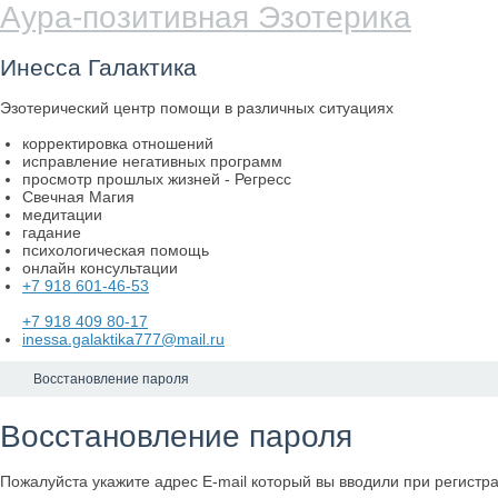
Аура-позитивная Эзотерика
Инесса Галактика
Эзотерический центр помощи в различных ситуациях
корректировка отношений
исправление негативных программ
просмотр прошлых жизней - Регресс
Свечная Магия
медитации
гадание
психологическая помощь
онлайн консультации
+7 918 601-46-53
+7 918 409 80-17
inessa.galaktika777@mail.ru
Kerri0152@gmail.com
Восстановление пароля
Восстановление пароля
Пожалуйста укажите адрес E-mail который вы вводили при регистр